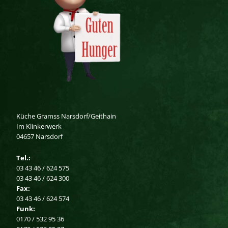
Küche Gramss Narsdorf/Geithain
Im Klinkerwerk
04657 Narsdorf
Tel.:
03 43 46 / 624 575
03 43 46 / 624 300
Fax:
03 43 46 / 624 574
Funk:
0170 / 532 95 36